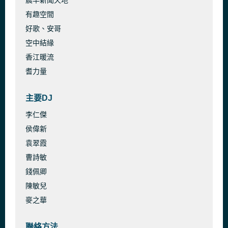
晨早新聞天地
有趣空間
好歌、安哥
空中結緣
香江暖流
耆力量
主要DJ
李仁傑
侯偉新
袁翠霞
曹詩敏
錢佩卿
陳敏兒
麥之華
聯絡方法