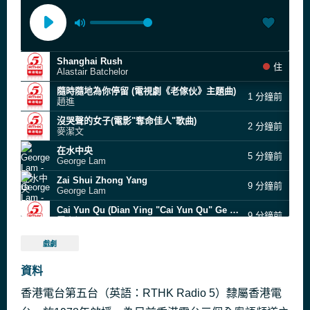
Shanghai Rush
住
Alastair Batchelor
隨時隨地為你停留 (電視劇《老傢伙》主題曲)
1 分鐘前
趙進
沒哭聲的女子(電影"奪命佳人"歌曲)
2 分鐘前
麥潔文
在水中央
5 分鐘前
George Lam
Zai Shui Zhong Yang
9 分鐘前
George Lam
Cai Yun Qu (Dian Ying "Cai Yun Qu" Ge Qu)
9 分鐘前
雷安娜
無心快語
13 分鐘前
戲劇
蔡國權
蔓珠莎華
資料
18 分鐘前
Anita Mui
香港電台第五台（英語：RTHK Radio 5）隸屬香港電
故鄉的雨
24 分鐘前
薰妮