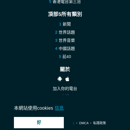
香港電台第三台
頂部5所有類別
新聞
世界話題
世界音樂
中國話題
前40
關於
加入你的電台
支援
聯絡我們
本網站使用cookies
信息
好
© 2026 InstantAudio. 保留所有權利. ・
DMCA
・
私隱政策