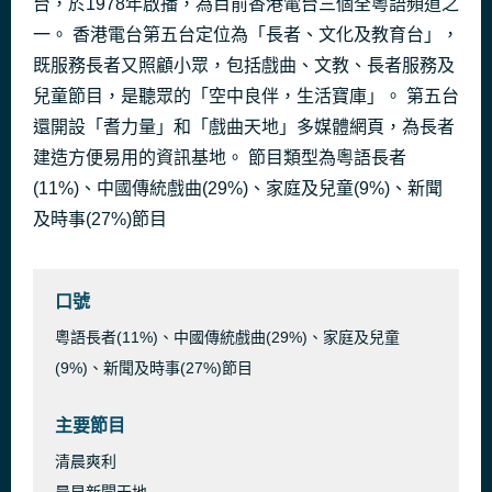
台，於1978年啟播，為目前香港電台三個全粵語頻道之
California Dreams
一。 香港電台第五台定位為「長者、文化及教育台」，
25 分鐘前
Clifford Eric Haywood
既服務長者又照顧小眾，包括戲曲、文教、長者服務及
兒童節目，是聽眾的「空中良伴，生活寶庫」。 第五台
還開設「耆力量」和「戲曲天地」多媒體網頁，為長者
建造方便易用的資訊基地。 節目類型為粵語長者
(11%)、中國傳統戲曲(29%)、家庭及兒童(9%)、新聞
及時事(27%)節目
口號
粵語長者(11%)、中國傳統戲曲(29%)、家庭及兒童
(9%)、新聞及時事(27%)節目
主要節目
清晨爽利