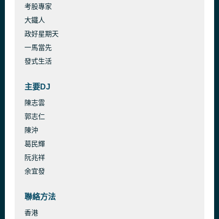
考股專家
大鐵人
政好星期天
一馬當先
發式生活
主要DJ
陳志雲
郭志仁
陳沖
葛民輝
阮兆祥
余宜發
聯絡方法
香港