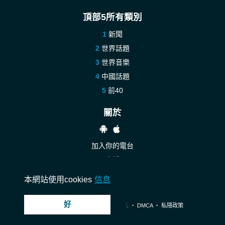
頂部5所有類別
新聞
世界話題
世界音樂
中國話題
前40
關於
加入你的電台
支援
聯絡我們
本網站使用cookies
信息
好
© 2026 InstantAudio. 保留所有權利. ・
DMCA
・
私隱政策