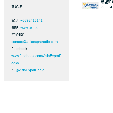
新城知
新加坡
99.7 FM
電話:
+6592416141
網站:
www.axr.co
電子郵件:
contact@asiaexpatradio.com
Facebook:
www.facebook.com/AsiaExpatR
adio/
X:
@AsiaExpatRadio