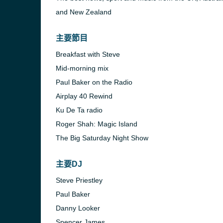
and New Zealand
主要節目
Breakfast with Steve
Mid-morning mix
Paul Baker on the Radio
Airplay 40 Rewind
Ku De Ta radio
Roger Shah: Magic Island
The Big Saturday Night Show
主要DJ
Steve Priestley
Paul Baker
Danny Looker
Spencer James