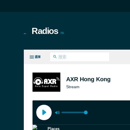
Radios
.hk
選單
所有類別
AXR Hong Kong
Stream
Places