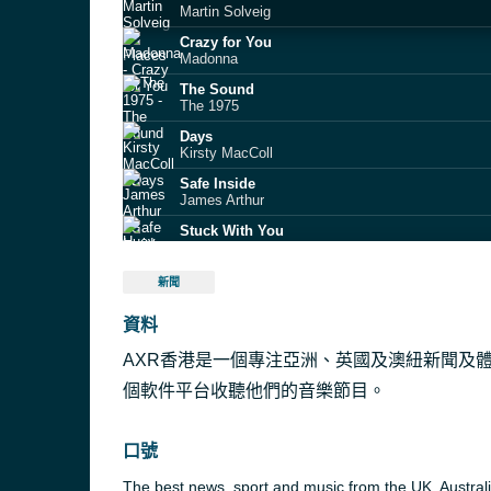
Martin Solveig
Crazy for You
Madonna
The Sound
The 1975
Days
Kirsty MacColl
Safe Inside
James Arthur
Stuck With You
Huey Lewis and the News
Spirit In The Sky
新聞
Doctor and the Medics
資料
Heartbeat
Enrique Iglesias
AXR香港是一個專注亞洲、英國及澳紐新聞及
Boys (Summertime Love)
Sabrina
個軟件平台收聽他們的音樂節目。
ADBREAK_END
口號
The best news, sport and music from the UK, Austral