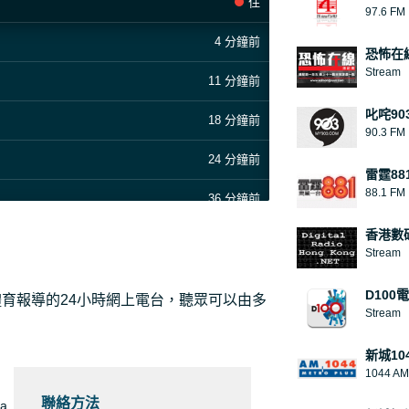
住
97.6 FM
4 分鐘前
恐怖在
Stream
11 分鐘前
叱咤90
18 分鐘前
90.3 FM
24 分鐘前
雷霆88
88.1 FM
36 分鐘前
香港數
40 分鐘前
Stream
47 分鐘前
D100
體育報導的24小時網上電台，聽眾可以由多
Stream
54 分鐘前
新城104
1 小時前
1044 AM
聯絡方法
ia