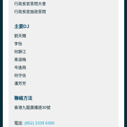
行政長官答問大會
行政長官施政答問
主要DJ
劉天賜
李怡
何靜江
車淑梅
岑逸飛
何守信
潘芳芳
聯絡方法
香港九龍廣播道30號
電話:
(852) 2339 6300